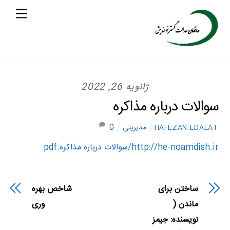
Ski
enu
t
conten
ژانویه 26, 2022
سوالات درباره مذاکره
مدیریتی
0
HAFEZAN.EDALAT
http://he-noamdish.ir/سوالات درباره مذاکره.pdf
ساختن برای
شاخص بهره
ماندن (
وری
نویسنده: جیمز